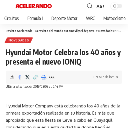
Aa
Cambiar
tamaño
Circuitos
Formula 1
Deporte Motor
WRC
Motociclismo
de
fuente
Revista Acelerando - La revista del mundo automóvil y el deporte.
>
Novedades
>
Hyundai Motor Celebra los 40 años y presenta el nuevo IONIQ
NOVEDADES
Hyundai Motor Celebra los 40 años y
presenta el nuevo IONIQ
9 Min de lectura
Última actualización 2019/03/03 at 6:14 PM
Hyundai Motor Company está celebrando los 40 años de la
primera exportación realizada en su historia. Es más que
apropiado que esta fiesta se lleve a cabo en Guayaquil
considerando que es a esta ciudad fue donde llegó el