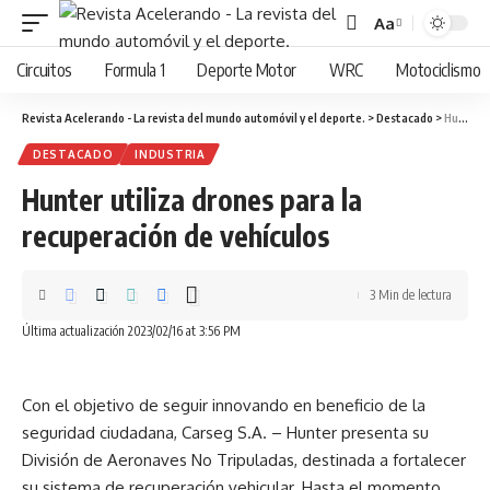
Aa
Cambiar
tamaño
Circuitos
Formula 1
Deporte Motor
WRC
Motociclismo
de
fuente
Revista Acelerando - La revista del mundo automóvil y el deporte.
>
Destacado
>
Hunter utiliza drones para la recuperación de vehículos
DESTACADO
INDUSTRIA
Hunter utiliza drones para la
recuperación de vehículos
3 Min de lectura
Última actualización 2023/02/16 at 3:56 PM
Con el objetivo de seguir innovando en beneficio de la
seguridad ciudadana, Carseg S.A. – Hunter presenta su
División de Aeronaves No Tripuladas, destinada a fortalecer
su sistema de recuperación vehicular. Hasta el momento,