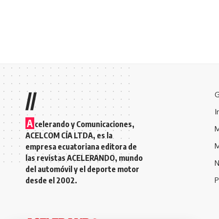
//
G
I
A
celerando y Comunicaciones,
M
ACELCOM CÍA LTDA, es la
M
empresa ecuatoriana editora de
las revistas ACELERANDO, mundo
N
del automóvil y el deporte motor
desde el 2002.
P