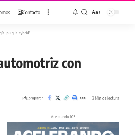
Somos
Contacto
Aa
Cambiar
tamaño
de
a ‘plug in hybrid’
fuente
 automotriz con
3 Min de lectura
Compartir
- Acelerando 105 -