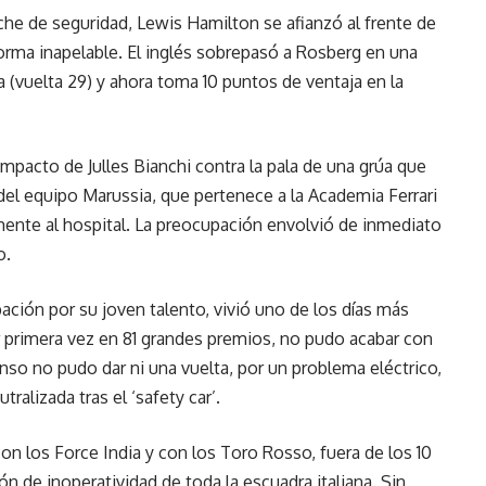
che de seguridad, Lewis Hamilton se afianzó al frente de
forma inapelable. El inglés sobrepasó a Rosberg en una
a (vuelta 29) y ahora toma 10 puntos de ventaja en la
mpacto de Julles Bianchi contra la pala de una grúa que
a del equipo Marussia, que pertenece a la Academia Ferrari
mente al hospital. La preocupación envolvió de inmediato
o.
ación por su joven talento, vivió uno de los días más
or primera vez en 81 grandes premios, no pudo acabar con
so no pudo dar ni una vuelta, por un problema eléctrico,
ralizada tras el ‘safety car’.
 los Force India y con los Toro Rosso, fuera de los 10
n de inoperatividad de toda la escuadra italiana. Sin