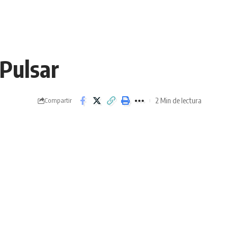
 Pulsar
2 Min de lectura
Compartir