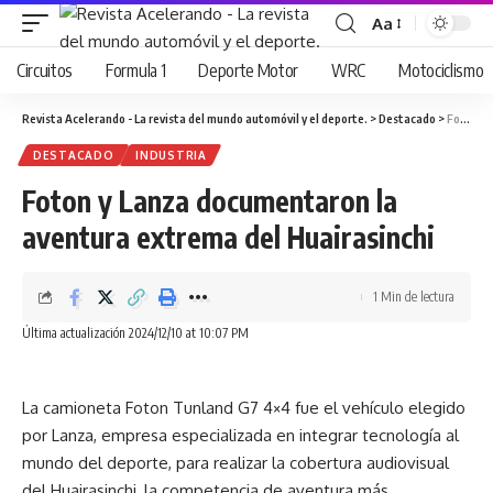
Aa
Cambiar
tamaño
Circuitos
Formula 1
Deporte Motor
WRC
Motociclismo
de
fuente
Revista Acelerando - La revista del mundo automóvil y el deporte.
>
Destacado
>
Foton y Lanza documentaron la aventura extrema del Huairasinchi
DESTACADO
INDUSTRIA
Foton y Lanza documentaron la
aventura extrema del Huairasinchi
1 Min de lectura
Última actualización 2024/12/10 at 10:07 PM
La camioneta Foton Tunland G7 4×4 fue el vehículo elegido
por Lanza, empresa especializada en integrar tecnología al
mundo del deporte, para realizar la cobertura audiovisual
del Huairasinchi, la competencia de aventura más