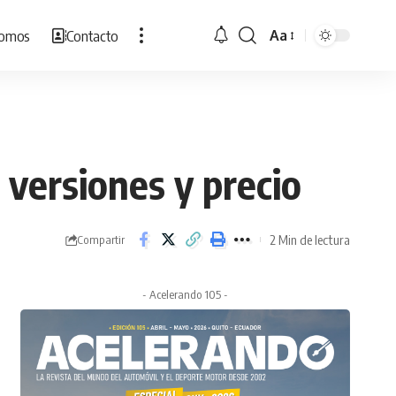
Somos
Contacto
Aa
Cambiar
tamaño
de
fuente
 versiones y precio
2 Min de lectura
Compartir
- Acelerando 105 -