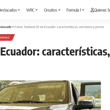
Destacados
WRC
Circuitos
Formula 1
Quienes 
stacado
>
Foton Tunland G9 en Ecuador: características, versiones y precio
RRENO
cuador: características,