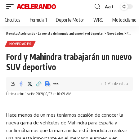
Aa
Cambiar
tamaño
Circuitos
Formula 1
Deporte Motor
WRC
Motociclismo
de
fuente
Revista Acelerando - La revista del mundo automóvil y el deporte.
>
Novedades
>
Ford y Mahindra trabajarán un nuevo SUV deportivo
NOVEDADES
Ford y Mahindra trabajarán un nuevo
SUV deportivo
2 Min de lectura
Última actualización 2019/10/02 at 10:09 AM
Hace menos de un mes teníamos ocasión de conocer la
nueva gama de vehículos de Mahindra para España y
confirmábamos que la marca india está decidida a realizar
una apuesta importante en el mercado europeo y en