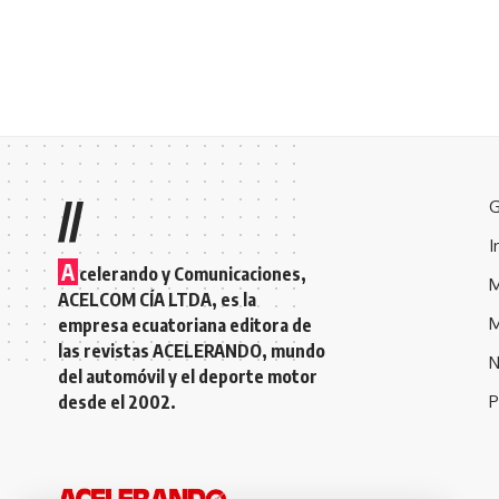
//
G
I
A
celerando y Comunicaciones,
M
ACELCOM CÍA LTDA, es la
M
empresa ecuatoriana editora de
las revistas ACELERANDO, mundo
N
del automóvil y el deporte motor
desde el 2002.
P