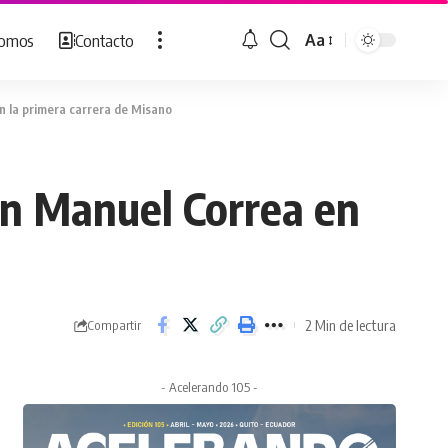
Somos
Contacto
Aa
Cambiar
tamaño
de
n la primera carrera de Misano
fuente
an Manuel Correa en
2 Min de lectura
Compartir
- Acelerando 105 -