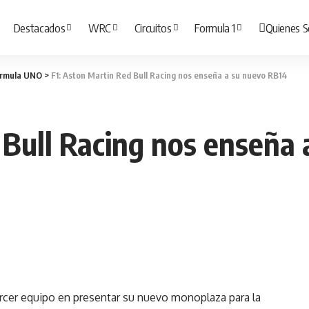
Destacados
WRC
Circuitos
Formula 1
Quienes 
rmula UNO
>
F1: Aston Martin Red Bull Racing nos enseña a su nuevo RB14
 Bull Racing nos enseña
ercer equipo en presentar su nuevo monoplaza para la