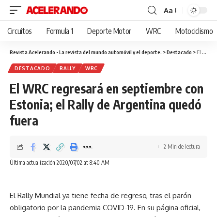
Aa
Cambiar
tamaño
Circuitos
Formula 1
Deporte Motor
WRC
Motociclismo
de
fuente
Revista Acelerando - La revista del mundo automóvil y el deporte.
>
Destacado
>
El WRC regresará en septiembre con Estonia; el Rally de Argentina quedó fuera
DESTACADO
RALLY
WRC
El WRC regresará en septiembre con
Estonia; el Rally de Argentina quedó
fuera
2 Min de lectura
Última actualización 2020/07/02 at 8:40 AM
El Rally Mundial ya tiene fecha de regreso, tras el parón
obligatorio por la pandemia COVID-19. En su página oficial,