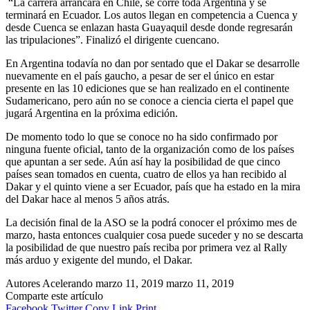
“La carrera arrancará en Chile, se corre toda Argentina y se
terminará en Ecuador. Los autos llegan en competencia a Cuenca y
desde Cuenca se enlazan hasta Guayaquil desde donde regresarán
las tripulaciones”. Finalizó el dirigente cuencano.
En Argentina todavía no dan por sentado que el Dakar se desarrolle
nuevamente en el país gaucho, a pesar de ser el único en estar
presente en las 10 ediciones que se han realizado en el continente
Sudamericano, pero aún no se conoce a ciencia cierta el papel que
jugará Argentina en la próxima edición.
De momento todo lo que se conoce no ha sido confirmado por
ninguna fuente oficial, tanto de la organización como de los países
que apuntan a ser sede. Aún así hay la posibilidad de que cinco
países sean tomados en cuenta, cuatro de ellos ya han recibido al
Dakar y el quinto viene a ser Ecuador, país que ha estado en la mira
del Dakar hace al menos 5 años atrás.
La decisión final de la ASO se la podrá conocer el próximo mes de
marzo, hasta entonces cualquier cosa puede suceder y no se descarta
la posibilidad de que nuestro país reciba por primera vez al Rally
más arduo y exigente del mundo, el Dakar.
Autores Acelerando
marzo 11, 2019
marzo 11, 2019
Comparte este artículo
Facebook
Twitter
Copy Link
Print