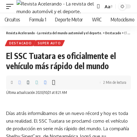
Aa
Cambiar
tamaño
Circuitos
Formula 1
Deporte Motor
WRC
Motociclismo
de
fuente
Revista Acelerando - La revista del mundo automóvil y el deporte.
>
Destacado
>
El SSC Tuatara es oficialmente el vehículo más rápido del mundo
DESTACADO
SUPER AUTO
El SSC Tuatara es oficialmente el
vehículo más rápido del mundo
2 Min de lectura
Última actualización 2020/10/21 at 8:21 AM
Días atrás informábamos de un nuevo récord y hoy es toda
una realidad. El SSC Tuatara se proclamó como el vehículo
de producción en serie más rápido del mundo. La compañía
Shelby SiperCars, de Norteamérica, logró que su