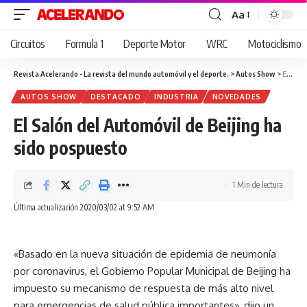
Aa
Cambiar
tamaño
Circuitos
Formula 1
Deporte Motor
WRC
Motociclismo
de
fuente
Revista Acelerando - La revista del mundo automóvil y el deporte.
>
Autos Show
>
El Salón del Automóvil de Beijing ha sido pospuesto
AUTOS SHOW
DESTACADO
INDUSTRIA
NOVEDADES
El Salón del Automóvil de Beijing ha
sido pospuesto
1 Min de lectura
Última actualización 2020/03/02 at 9:52 AM
«Basado en la nueva situación de epidemia de neumonía
por coronavirus, el Gobierno Popular Municipal de Beijing ha
impuesto su mecanismo de respuesta de más alto nivel
para emergencias de salud pública importantes», dijo un