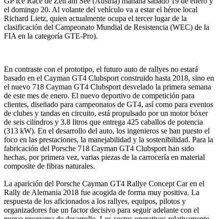
GP Ice Race de Zell am See (Austria) mañana sábado 19 de enero y
el domingo 20. Al volante del vehículo va a estar el héroe local
Richard Lietz, quien actualmente ocupa el tercer lugar de la
clasificación del Campeonato Mundial de Resistencia (WEC) de la
FIA en la categoría GTE-Pro).
En contraste con el prototipo, el futuro auto de rallyes no estará
basado en el Cayman GT4 Clubsport construido hasta 2018, sino en
el nuevo 718 Cayman GT4 Clubsport desvelado la primera semana
de este mes de enero. El nuevo deportivo de competición para
clientes, diseñado para campeonatos de GT4, así como para eventos
de clubes y tandas en circuito, está propulsado por un motor bóxer
de seis cilindros y 3.8 litros que entrega 425 caballos de potencia
(313 kW). En el desarrollo del auto, los ingenieros se han puesto el
foco en las prestaciones, la manejabilidad y la sostenibilidad. Para la
fabricación del Porsche 718 Cayman GT4 Clubsport han sido
hechas, por primera vez, varias piezas de la carrocería en material
composite de fibras naturales.
La aparición del Porsche Cayman GT4 Rallye Concept Car en el
Rally de Alemania 2018 fue acogida de forma muy positiva. La
respuesta de los aficionados a los rallyes, equipos, pilotos y
organizadores fue un factor decisivo para seguir adelante con el
nuevo programa de desarrollo. Los costos operativos relativamente