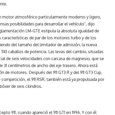
nte.
un motor atmosférico particularmente moderno y ligero,
as posibilidades para desarrollar el vehículo”, dijo
 reglamentación LM-GTE estipula la absoluta igualdad de
 características de par de los motores turbo y de los
endo del tamaño del limitador de admisión, la nueva
510 caballos de potencia. Las levas del cambio, situadas
ncial de seis velocidades con carcasa de magnesio, que se
de 31 centímetros de ancho del eje trasero. Ahora está
ión de motores. Después del 911 GT3 R y del 911 GT3 Cup,
 competición, el 911 RSR, también está ya propulsada por
óxer de seis cilindros.
cepto 911, cuando apareció el 911 GT1 en 1996. Y con él