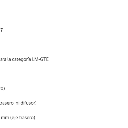
17
para la categoría LM-GTE
to)
rasero, ni difusor)
 mm (eje trasero)