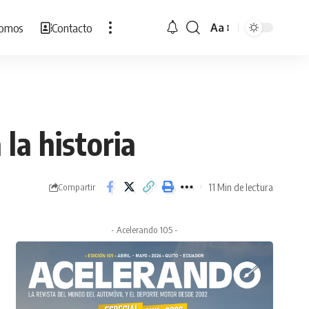
Somos
Contacto
Aa
Cambiar
tamaño
de
fuente
la historia
11 Min de lectura
Compartir
- Acelerando 105 -