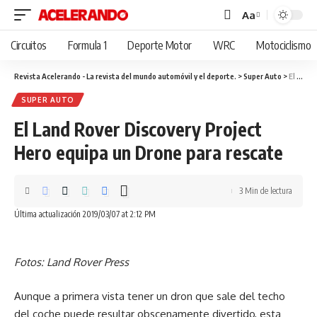
Aa
Cambiar
tamaño
Circuitos
Formula 1
Deporte Motor
WRC
Motociclismo
de
fuente
Revista Acelerando - La revista del mundo automóvil y el deporte.
>
Super Auto
>
El Land Rover Discovery Project Hero equipa un Drone para rescate
SUPER AUTO
El Land Rover Discovery Project
Hero equipa un Drone para rescate
3 Min de lectura
Última actualización 2019/03/07 at 2:12 PM
Fotos: Land Rover Press
Aunque a primera vista tener un dron que sale del techo
del coche puede resultar obscenamente divertido, esta