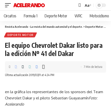
Aa
Cambiar
tamaño
Circuitos
Formula 1
Deporte Motor
WRC
Motociclismo
de
fuente
Revista Acelerando - La revista del mundo automóvil y el deporte.
>
Deporte Motor
>
El e
DEPORTE MOTOR
El equipo Chevrolet Dakar listo para
la edición Nº 41 del Dakar
7 Min de lectura
Última actualización 2019/03/11 at 4:24 PM
en la gráfica los representantes de los sponsors del Team
Chevrolet Dakar y el piloto Sebastian Guayasamín
Foto:
Acelerando