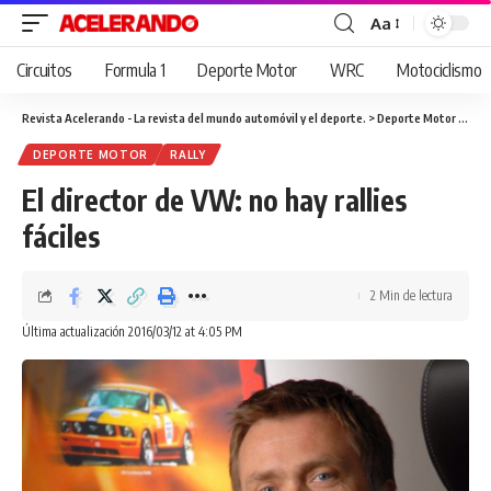
Aa
Cambiar
tamaño
Circuitos
Formula 1
Deporte Motor
WRC
Motociclismo
de
fuente
Revista Acelerando - La revista del mundo automóvil y el deporte.
>
Deporte Motor
>
El d
DEPORTE MOTOR
RALLY
El director de VW: no hay rallies
fáciles
2 Min de lectura
Última actualización 2016/03/12 at 4:05 PM