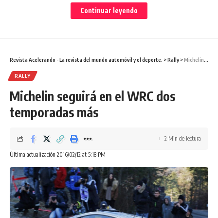
otra punta del mundo en lugar de Alemania, como casi
Continuar leyendo
parecía seguro.
En cualquier caso, buenos ingredientes para una prueba que
busca posicionarse mejor en el calendario. De hecho, el
Revista Acelerando - La revista del mundo automóvil y el deporte.
>
Rally
>
Michelin seguirá en el WRC dos temporadas más
Rally de Australia quiere ser la prueba final del WRC en
2016.
RALLY
Michelin seguirá en el WRC dos
Fuente: motoryracing.com
temporadas más
Facebook
2 Min de lectura
Última actualización 2016/02/12 at 5:18 PM
¿Qué opinas?
Love
Sad
Happy
Sleepy