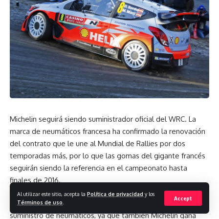
0
0
0
0
Dejar un comentario
Michelin seguirá siendo suministrador oficial del WRC. La
marca de neumáticos francesa ha confirmado la renovación
del contrato que le une al Mundial de Rallies por dos
temporadas más, por lo que las gomas del gigante francés
seguirán siendo la referencia en el campeonato hasta
finales de 2016.
Al utilizar este sitio, acepta la
Política de privacidad
y los
Accept
Además, este acuerdo no compete únicamente al
Términos de uso
.
suministro de neumáticos, ya que también Michelin gana