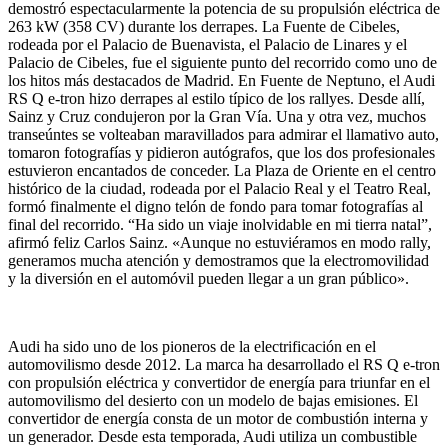
demostró espectacularmente la potencia de su propulsión eléctrica de
263 kW (358 CV) durante los derrapes. La Fuente de Cibeles,
rodeada por el Palacio de Buenavista, el Palacio de Linares y el
Palacio de Cibeles, fue el siguiente punto del recorrido como uno de
los hitos más destacados de Madrid. En Fuente de Neptuno, el Audi
RS Q e-tron hizo derrapes al estilo típico de los rallyes. Desde allí,
Sainz y Cruz condujeron por la Gran Vía. Una y otra vez, muchos
transeúntes se volteaban maravillados para admirar el llamativo auto,
tomaron fotografías y pidieron autógrafos, que los dos profesionales
estuvieron encantados de conceder. La Plaza de Oriente en el centro
histórico de la ciudad, rodeada por el Palacio Real y el Teatro Real,
formó finalmente el digno telón de fondo para tomar fotografías al
final del recorrido. “Ha sido un viaje inolvidable en mi tierra natal”,
afirmó feliz Carlos Sainz. «Aunque no estuviéramos en modo rally,
generamos mucha atención y demostramos que la electromovilidad
y la diversión en el automóvil pueden llegar a un gran público».
Audi ha sido uno de los pioneros de la electrificación en el
automovilismo desde 2012. La marca ha desarrollado el RS Q e-tron
con propulsión eléctrica y convertidor de energía para triunfar en el
automovilismo del desierto con un modelo de bajas emisiones. El
convertidor de energía consta de un motor de combustión interna y
un generador. Desde esta temporada, Audi utiliza un combustible