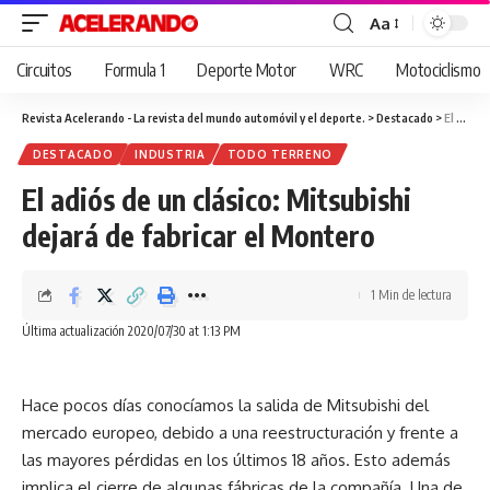
Aa
Cambiar
tamaño
Circuitos
Formula 1
Deporte Motor
WRC
Motociclismo
de
fuente
Revista Acelerando - La revista del mundo automóvil y el deporte.
>
Destacado
>
El adiós de un clásico: Mitsubishi dejará de fabricar el Montero
DESTACADO
INDUSTRIA
TODO TERRENO
El adiós de un clásico: Mitsubishi
dejará de fabricar el Montero
1 Min de lectura
Última actualización 2020/07/30 at 1:13 PM
Hace pocos días conocíamos la salida de Mitsubishi del
mercado europeo, debido a una reestructuración y frente a
las mayores pérdidas en los últimos 18 años. Esto además
implica el cierre de algunas fábricas de la compañía. Una de