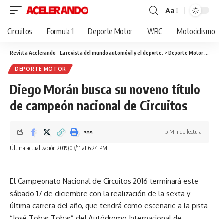
Aa
Cambiar
tamaño
Circuitos
Formula 1
Deporte Motor
WRC
Motociclismo
de
fuente
Revista Acelerando - La revista del mundo automóvil y el deporte.
>
Deporte Motor
>
Dieg
DEPORTE MOTOR
Diego Morán busca su noveno título
de campeón nacional de Circuitos
5 Min de lectura
Última actualización 2019/03/11 at 6:24 PM
El Campeonato Nacional de Circuitos 2016 terminará este
sábado 17 de diciembre con la realización de la sexta y
última carrera del año, que tendrá como escenario a la pista
“José Tobar Tobar” del Autódromo Internacional de