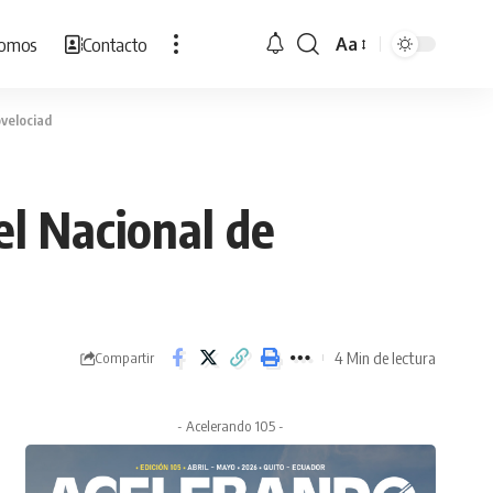
Somos
Contacto
Aa
Cambiar
tamaño
de
ovelociad
fuente
el Nacional de
4 Min de lectura
Compartir
- Acelerando 105 -