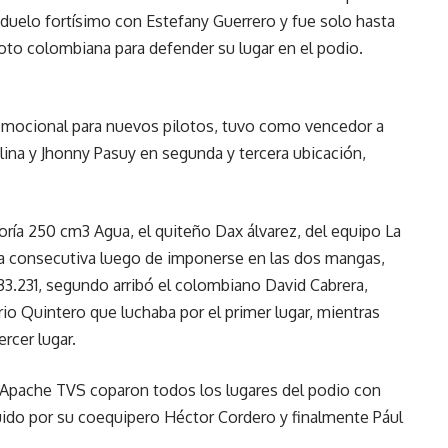
uelo fortísimo con Estefany Guerrero y fue solo hasta
iloto colombiana para defender su lugar en el podio.
omocional para nuevos pilotos, tuvo como vencedor a
ina y Jhonny Pasuy en segunda y tercera ubicación,
ría 250 cm3 Agua, el quiteño Dax álvarez, del equipo La
a consecutiva luego de imponerse en las dos mangas,
3.231, segundo arribó el colombiano David Cabrera,
io Quintero que luchaba por el primer lugar, mientras
rcer lugar.
s Apache TVS coparon todos los lugares del podio con
uido por su coequipero Héctor Cordero y finalmente Pául