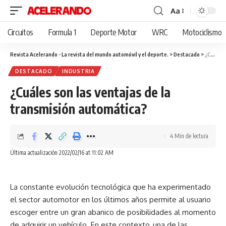
Aa
Cambiar
tamaño
Circuitos
Formula 1
Deporte Motor
WRC
Motociclismo
de
fuente
Revista Acelerando - La revista del mundo automóvil y el deporte.
>
Destacado
>
¿Cuáles son las ventajas de la transmisión automática?
DESTACADO
INDUSTRIA
¿Cuáles son las ventajas de la
transmisión automática?
4 Min de lectura
Última actualización 2022/02/16 at 11:02 AM
La constante evolución tecnológica que ha experimentado
el sector automotor en los últimos años permite al usuario
escoger entre un gran abanico de posibilidades al momento
de adquirir un vehículo. En este contexto, una de las