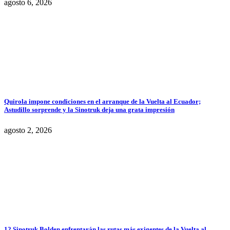
agosto 6, 2026
Quirola impone condiciones en el arranque de la Vuelta al Ecuador;
Astudillo sorprende y la Sinotruk deja una grata impresión
agosto 2, 2026
12 Sinotruk Bolden enfrentarán las rutas más exigentes de la Vuelta al