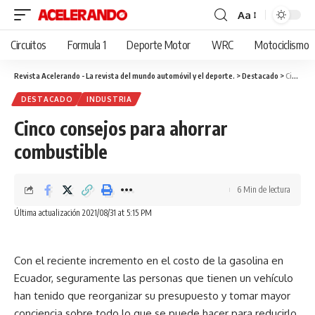
Aa
Cambiar
tamaño
Circuitos
Formula 1
Deporte Motor
WRC
Motociclismo
de
fuente
Revista Acelerando - La revista del mundo automóvil y el deporte.
>
Destacado
>
Cinco consejos para ahorrar combustible
DESTACADO
INDUSTRIA
Cinco consejos para ahorrar
combustible
6 Min de lectura
Última actualización 2021/08/31 at 5:15 PM
Con el reciente incremento en el costo de la gasolina en
Ecuador, seguramente las personas que tienen un vehículo
han tenido que reorganizar su presupuesto y tomar mayor
conciencia sobre todo lo que se puede hacer para reducirlo.