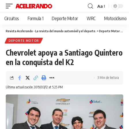
Aa
Cambiar
tamaño
Circuitos
Formula 1
Deporte Motor
WRC
Motociclismo
de
fuente
Revista Acelerando - La revista del mundo automóvil y el deporte.
>
Deporte Motor
>
Chev
DEPORTE MOTOR
Chevrolet apoya a Santiago Quintero
en la conquista del K2
3 Min de lectura
Última actualización 2019/03/12 at 5:25 PM