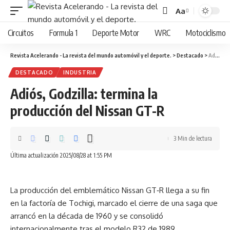
Aa
Cambiar
tamaño
Circuitos
Formula 1
Deporte Motor
WRC
Motociclismo
de
fuente
Revista Acelerando - La revista del mundo automóvil y el deporte.
>
Destacado
>
Adiós, Godzilla: termina la producción del Nissan GT-R
DESTACADO
INDUSTRIA
Adiós, Godzilla: termina la
producción del Nissan GT-R
3 Min de lectura
Última actualización 2025/08/28 at 1:55 PM
La producción del emblemático Nissan GT‑R llega a su fin
en la factoría de Tochigi, marcado el cierre de una saga que
arrancó en la década de 1960 y se consolidó
internacionalmente tras el modelo R32 de 1989.