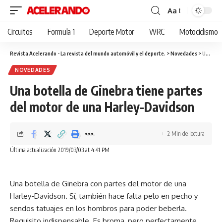
Aa
Cambiar
tamaño
Circuitos
Formula 1
Deporte Motor
WRC
Motociclismo
de
fuente
Revista Acelerando - La revista del mundo automóvil y el deporte.
>
Novedades
>
Una botella de Ginebra tiene partes del motor de una Harley-Davidson
NOVEDADES
Una botella de Ginebra tiene partes
del motor de una Harley-Davidson
2 Min de lectura
Última actualización 2019/03/03 at 4:41 PM
Una botella de Ginebra con partes del motor de una
Harley-Davidson. Sí, también hace falta pelo en pecho y
sendos tatuajes en los hombros para poder beberla.
Requisito indispensable. Es broma, pero perfectamente