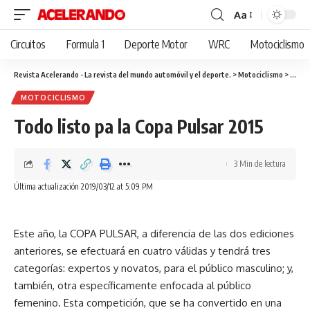
Aa
Cambiar
tamaño
Circuitos
Formula 1
Deporte Motor
WRC
Motociclismo
de
fuente
Revista Acelerando - La revista del mundo automóvil y el deporte.
>
Motociclismo
>
Todo l
MOTOCICLISMO
Todo listo pa la Copa Pulsar 2015
3 Min de lectura
Última actualización 2019/03/12 at 5:09 PM
Este año, la COPA PULSAR, a diferencia de las dos ediciones
anteriores, se efectuará en cuatro válidas y tendrá tres
categorías: expertos y novatos, para el público masculino; y,
también, otra específicamente enfocada al público
femenino. Esta competición, que se ha convertido en una