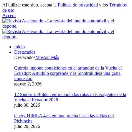
Al utilizar este sitio, acepta la
Política de privacidad
y los
Términos
de uso
.
Accept
Inicio
Destacados
Destacados
Mostrar Más
Quirola impone condiciones en el arranque de la Vuelta al
Ecuador; Astudillo sorprende y la Sinotruk deja una grata
impresión
agosto 2, 2026
12 Sinotruk Bolden enfrentarán las rutas más exigentes de la
Vuelta al Ecuador 2026
julio 30, 2026
Chery HIMLA 4×2 en una prueba hasta las faldas del
Pichincha
julio 29, 2026