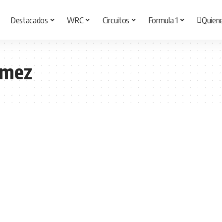
Destacados
WRC
Circuitos
Formula 1
Quien
ómez