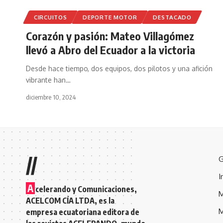
CIRCUITOS
DEPORTE MOTOR
DESTACADO
Corazón y pasión: Mateo Villagómez
llevó a Abro del Ecuador a la victoria
Desde hace tiempo, dos equipos, dos pilotos y una afición
vibrante han
…
diciembre 10, 2024
//
G
I
A
celerando y Comunicaciones,
M
ACELCOM CÍA LTDA, es la
M
empresa ecuatoriana editora de