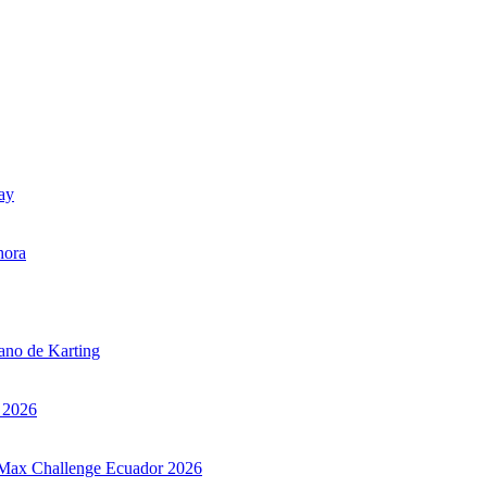
uay
hora
iano de Karting
r 2026
ax Max Challenge Ecuador 2026