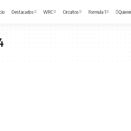
icio
Destacados
WRC
Circuitos
Formula 1
Quien
4