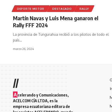
DEPORTE MOTOR
DESTACADO
RALLY
Martín Navas y Luis Mena ganaron el
Rally FFF 2024
La provincia de Tungurahua recibió a los pilotos de todo el
país
…
marzo 26, 2024
//
G
I
A
celerando y Comunicaciones,
M
ACELCOM CÍA LTDA, es la
M
empresa ecuatoriana editora de