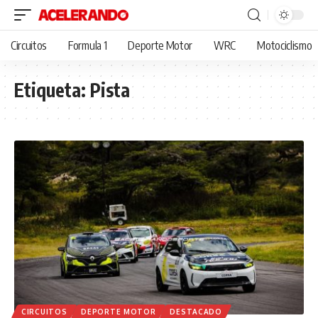
Circuitos
Formula 1
Deporte Motor
WRC
Motociclismo
Etiqueta:
Pista
CIRCUITOS
DEPORTE MOTOR
DESTACADO