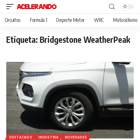
Circuitos
Formula 1
Deporte Motor
WRC
Motociclismo
Etiqueta:
Bridgestone WeatherPeak
DESTACADO
INDUSTRIA
NOVEDADES