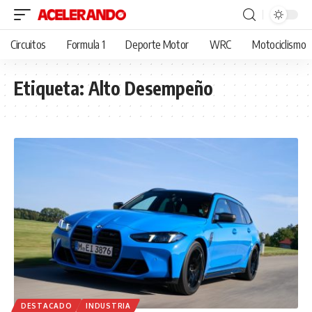
Circuitos
Formula 1
Deporte Motor
WRC
Motociclismo
Etiqueta:
Alto Desempeño
DESTACADO
INDUSTRIA