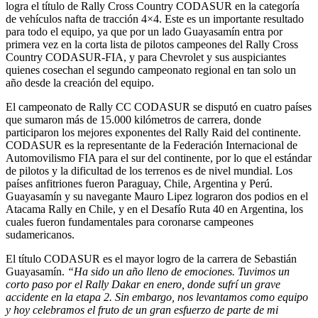
logra el título de Rally Cross Country CODASUR en la categoría
de vehículos nafta de tracción 4×4. Este es un importante resultado
para todo el equipo, ya que por un lado Guayasamín entra por
primera vez en la corta lista de pilotos campeones del Rally Cross
Country CODASUR-FIA, y para Chevrolet y sus auspiciantes
quienes cosechan el segundo campeonato regional en tan solo un
año desde la creación del equipo.
El campeonato de Rally CC CODASUR se disputó en cuatro países
que sumaron más de 15.000 kilómetros de carrera, donde
participaron los mejores exponentes del Rally Raid del continente.
CODASUR es la representante de la Federación Internacional de
Automovilismo FIA para el sur del continente, por lo que el estándar
de pilotos y la dificultad de los terrenos es de nivel mundial. Los
países anfitriones fueron Paraguay, Chile, Argentina y Perú.
Guayasamín y su navegante Mauro Lipez lograron dos podios en el
Atacama Rally en Chile, y en el Desafío Ruta 40 en Argentina, los
cuales fueron fundamentales para coronarse campeones
sudamericanos.
El título CODASUR es el mayor logro de la carrera de Sebastián
Guayasamín.
“Ha sido un año lleno de emociones. Tuvimos un
corto paso por el Rally Dakar en enero, donde sufrí un grave
accidente en la etapa 2. Sin embargo, nos levantamos como equipo
y hoy celebramos el fruto de un gran esfuerzo de parte de mi