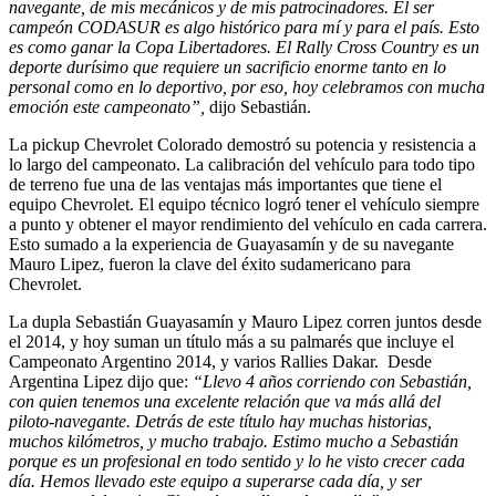
navegante, de mis mecánicos y de mis patrocinadores. El ser
campeón CODASUR es algo histórico para mí y para el país. Esto
es como ganar la Copa Libertadores. El Rally Cross Country es un
deporte durísimo que requiere un sacrificio enorme tanto en lo
personal como en lo deportivo, por eso, hoy celebramos con mucha
emoción este campeonato”,
dijo Sebastián.
La pickup Chevrolet Colorado demostró su potencia y resistencia a
lo largo del campeonato. La calibración del vehículo para todo tipo
de terreno fue una de las ventajas más importantes que tiene el
equipo Chevrolet. El equipo técnico logró tener el vehículo siempre
a punto y obtener el mayor rendimiento del vehículo en cada carrera.
Esto sumado a la experiencia de Guayasamín y de su navegante
Mauro Lipez, fueron la clave del éxito sudamericano para
Chevrolet.
La dupla Sebastián Guayasamín y Mauro Lipez corren juntos desde
el 2014, y hoy suman un título más a su palmarés que incluye el
Campeonato Argentino 2014, y varios Rallies Dakar. Desde
Argentina Lipez dijo que:
“Llevo 4 años corriendo con Sebastián,
con quien tenemos una excelente relación que va más allá del
piloto-navegante. Detrás de este título hay muchas historias,
muchos kilómetros, y mucho trabajo. Estimo mucho a Sebastián
porque es un profesional en todo sentido y lo he visto crecer cada
día. Hemos llevado este equipo a superarse cada día, y ser