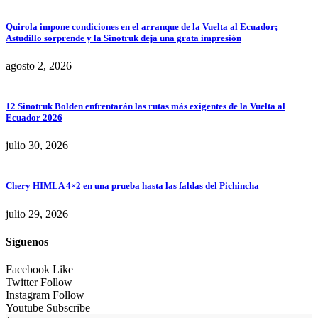
Quirola impone condiciones en el arranque de la Vuelta al Ecuador;
Astudillo sorprende y la Sinotruk deja una grata impresión
agosto 2, 2026
12 Sinotruk Bolden enfrentarán las rutas más exigentes de la Vuelta al
Ecuador 2026
julio 30, 2026
Chery HIMLA 4×2 en una prueba hasta las faldas del Pichincha
julio 29, 2026
Síguenos
Facebook
Like
Twitter
Follow
Instagram
Follow
Youtube
Subscribe