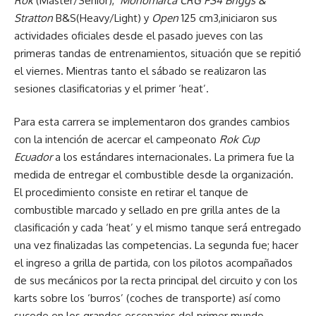
Rok
(Master/Senior),
Monomarca CRG FS4 Briggs &
Stratton
B&S(Heavy/Light) y
Open
125 cm3,iniciaron sus
actividades oficiales desde el pasado jueves con las
primeras tandas de entrenamientos, situación que se repitió
el viernes. Mientras tanto el sábado se realizaron las
sesiones clasificatorias y el primer ‘heat’.
Para esta carrera se implementaron dos grandes cambios
con la intención de acercar el campeonato
Rok Cup
Ecuador
a los estándares internacionales. La primera fue la
medida de entregar el combustible desde la organización.
El procedimiento consiste en retirar el tanque de
combustible marcado y sellado en pre grilla antes de la
clasificación y cada ‘heat’ y el mismo tanque será entregado
una vez finalizadas las competencias. La segunda fue; hacer
el ingreso a grilla de partida, con los pilotos acompañados
de sus mecánicos por la recta principal del circuito y con los
karts sobre los ‘burros’ (coches de transporte) así como
sucede en los grandes escenarios del primer mundo.