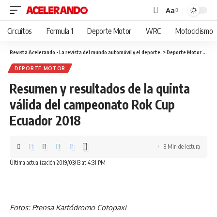
Aa
Cambiar
tamaño
Circuitos
Formula 1
Deporte Motor
WRC
Motociclismo
de
fuente
Revista Acelerando - La revista del mundo automóvil y el deporte.
>
Deporte Motor
>
Resu
DEPORTE MOTOR
Resumen y resultados de la quinta
válida del campeonato Rok Cup
Ecuador 2018
8 Min de lectura
Última actualización 2019/03/13 at 4:31 PM
Fotos: Prensa Kartódromo Cotopaxi