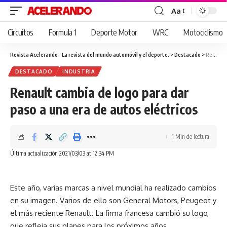
Aa
Cambiar
tamaño
Circuitos
Formula 1
Deporte Motor
WRC
Motociclismo
de
fuente
Revista Acelerando - La revista del mundo automóvil y el deporte.
>
Destacado
>
Renault cambia de logo para dar paso a una era de autos eléctricos
DESTACADO
INDUSTRIA
Renault cambia de logo para dar
paso a una era de autos eléctricos
1 Min de lectura
Última actualización 2021/03/03 at 12:34 PM
Este año, varias marcas a nivel mundial ha realizado cambios
en su imagen. Varios de ello son General Motors, Peugeot y
el más reciente Renault. La firma francesa cambió su logo,
que refleja sus planes para los próximos años.