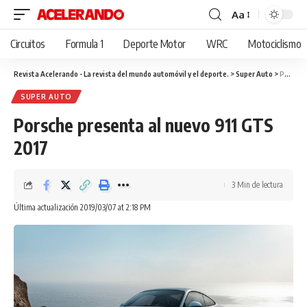
Aa
Cambiar
tamaño
Circuitos
Formula 1
Deporte Motor
WRC
Motociclismo
de
fuente
Revista Acelerando - La revista del mundo automóvil y el deporte.
>
Super Auto
>
Porsche presenta al nuevo 911 GTS 2017
SUPER AUTO
Porsche presenta al nuevo 911 GTS
2017
3 Min de lectura
Última actualización 2019/03/07 at 2:18 PM