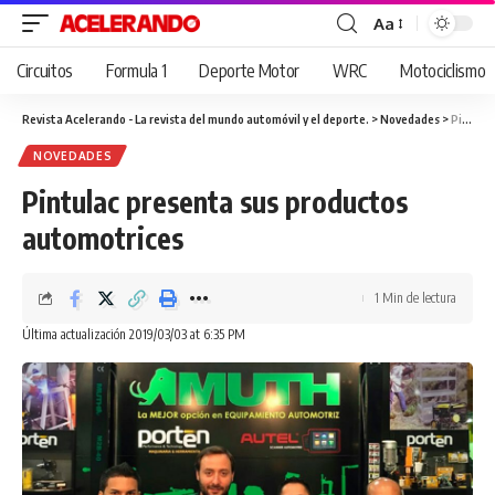
Aa
Cambiar
tamaño
Circuitos
Formula 1
Deporte Motor
WRC
Motociclismo
de
fuente
Revista Acelerando - La revista del mundo automóvil y el deporte.
>
Novedades
>
Pintulac presenta sus productos automotrices
NOVEDADES
Pintulac presenta sus productos
automotrices
1 Min de lectura
Última actualización 2019/03/03 at 6:35 PM