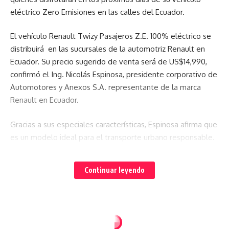
eléctrico Zero Emisiones en las calles del Ecuador.
El vehículo Renault Twizy Pasajeros Z.E. 100% eléctrico se
distribuirá en las sucursales de la automotriz Renault en
Ecuador. Su precio sugerido de venta será de US$14,990,
confirmó el Ing. Nicolás Espinosa, presidente corporativo de
Automotores y Anexos S.A. representante de la marca
Renault en Ecuador.
Gracias a sus especiales características, Espinosa afirma que
es un modelo ideal para el transporte urbano responsable.
Cuenta con una batería de litio recargable por corriente
directa, en un periodo de tres a cuatro horas, con un voltaje
Continuar leyendo
de 220 volts, o bien, de cinco o seis horas si se carga con 110
volts, que son las más comunes.
Ofrece una velocidad máxima de 80 kilómetros por hora. La
batería alcanza todo el día en uso urbano con una