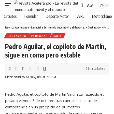
Aa
Cambiar
tamaño
Circuitos
Formula 1
Deporte Motor
WRC
Motociclismo
de
fuente
Revista Acelerando - La revista del mundo automóvil y el deporte.
>
Destacado
>
Pedro Aguilar, el copiloto de Martín, sigue en coma pero estable
DESTACADO
PERSONAJE
RALLY
Pedro Aguilar, el copiloto de Martín,
sigue en coma pero estable
5 Min de lectura
Última actualización 2022/10/15 at 3:08 AM
Pedro Aguilar, el copiloto de Martín Vintimilla, fallecido el
pasado viernes 7 de octubre tras caer con su auto de
competencia en un precipicio de 80 metros
aproximadamente, sigue en estado de coma aunque sus