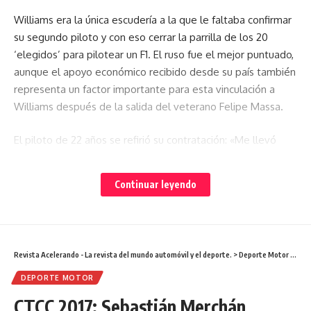
Williams era la única escudería a la que le faltaba confirmar
su segundo piloto y con eso cerrar la parrilla de los 20
‘elegidos’ para pilotear un F1. El ruso fue el mejor puntuado,
aunque el apoyo económico recibido desde su país también
representa un factor importante para esta vinculación a
Williams después de la salida del veterano Felipe Massa.
El piloto de 22 años se refirió su contratación: «Me llevó
mucho trabajo llegar hasta aquí, estoy muy feliz y
agradecido a todos. El resultado de nuestros esfuerzos
Continuar leyendo
combinados me ayudó a lograr mi sueño» declaró el ruso.
La noticia a calado muy bien en Rusia, pues hasta hace
algunos meses su único piloto, Daniil Kvyat, era dado de
Revista Acelerando - La revista del mundo automóvil y el deporte.
>
Deporte Motor
>
CTCC
baja de Toro Rosso, aun que ahora ejerce como piloto de
pruebas de Ferrari, no se compara con ser piloto titular, y él
DEPORTE MOTOR
sin duda lo sabe.
CTCC 2017: Sebastián Merchán