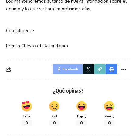
Los mantendremos al tanto de nueva información sobre el
equipo y lo que se hará en próximos días.
Cordialmente
Prensa Chevrolet Dakar Team
Facebook
¿Qué opinas?
Love
Sad
Happy
Sleepy
0
0
0
0