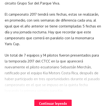
circuito Grupo Sur del Parque Viva.
Resta, que también tenía cierta posibilidad, pero él mismo
sabía que era reducida. A pesar de que Di Resta regresó en
El campeonato 2017 tendrá seis fechas, estas se realizarán,
2017 para remplazar a Massa en Hungría y en su momento
en promedio, con seis semanas de diferencia cada una, al
recibió halagos, finalmente no fue considerado. “Estuve muy
igual que el año anterior se tiene contempladas 5 fechas en
cerca de conseguir un asiento en Williams, pero no ha
día y una jornada nocturna. Hay que recordar que este
ocurrido. No sé si mi edad se ha vuelto en mi contra.
campeonato que correrá en paralelo con la monomarca
Disfruté pilotando en esa carrera. Intenté representar al
Yaris Cup.
equipo lo mejor que pude con el poco tiempo del que
dispuse. Eso te pone dentro de las quinielas de alguna
Un total de 7 equipos y 14 pilotos fueron presentados para
forma”, declaró Di Resta.
la temporada 2017 del CTCC en la que aparecerá
nuevamente el piloto ecuatoriano Sebastián Merchán,
ratificado por el equipo Kia Motors Costa Rica, después de
Facebook
haber participado en tres oportunidades durante el pasado
campeonato en el que se impuso en la quinta fecha
logrando la primera victoria para Kia.
¿Qué opinas?
Continuar leyendo