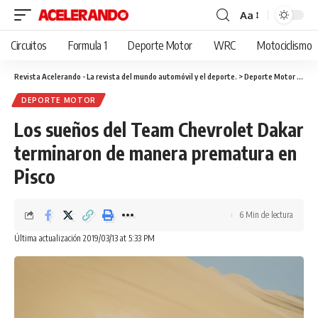
Aa
Cambiar
tamaño
Circuitos
Formula 1
Deporte Motor
WRC
Motociclismo
de
fuente
Revista Acelerando - La revista del mundo automóvil y el deporte.
>
Deporte Motor
>
Los 
DEPORTE MOTOR
Los sueños del Team Chevrolet Dakar
terminaron de manera prematura en
Pisco
6 Min de lectura
Última actualización 2019/03/13 at 5:33 PM