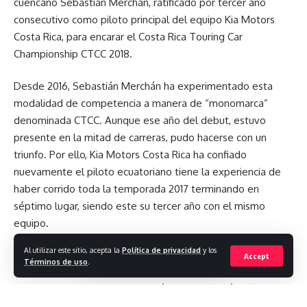
cuencano Sebastián Merchán, ratificado por tercer año
La primera carrera se llevará a cabo desde el 4 y 5 de
consecutivo como piloto principal del equipo Kia Motors
febrero con tres mangas de 20 minutos cada una, mientras
Costa Rica, para encarar el Costa Rica Touring Car
que la tercera y última se correrá con parrillas invertidas. El
Championship CTCC 2018.
formato de carrera de este año será similar a la temporada
pasado: se mantienen los tres heats de 20 minutos, los
Desde 2016, Sebastián Merchán ha experimentado esta
tradicionales dos heats de 30 minutos y un Endurance de
modalidad de competencia a manera de “monomarca”
150 kilómetros (75 vueltas) al Circuito Grupo Sur.
denominada CTCC. Aunque ese año del debut, estuvo
presente en la mitad de carreras, pudo hacerse con un
Calendario CTCC 2017
triunfo. Por ello, Kia Motors Costa Rica ha confiado
nuevamente el piloto ecuatoriano tiene la experiencia de
1) 4 y 5 febrero
haber corrido toda la temporada 2017 terminando en
2) 18 y 19 marzo
séptimo lugar, siendo este su tercer año con el mismo
3) 22 y 23 abril
equipo.
4) 3 y 4 junio
Al utilizar este sitio, acepta la
Política de privacidad
y los
5) 29 y 30 julio
Accept
Términos de uso
.
6) 2 y 3 setiembre
El pasado 23 de enero se realizó la presentación oficial de
los equipos, y por supuesto los pilotos que estarán