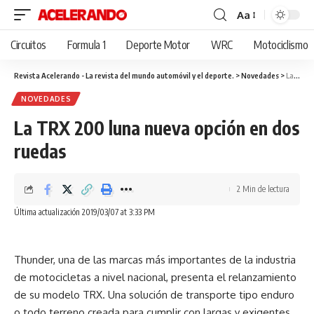
Aa
Cambiar
tamaño
Circuitos
Formula 1
Deporte Motor
WRC
Motociclismo
de
fuente
Revista Acelerando - La revista del mundo automóvil y el deporte.
>
Novedades
>
La TRX 200 luna nueva opción en dos ruedas
NOVEDADES
La TRX 200 luna nueva opción en dos
ruedas
2 Min de lectura
Última actualización 2019/03/07 at 3:33 PM
Thunder, una de las marcas más importantes de la industria
de motocicletas a nivel nacional, presenta el relanzamiento
de su modelo TRX. Una solución de transporte tipo enduro
o todo terreno creada para cumplir con largas y exigentes