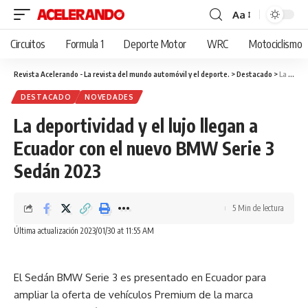
Aa
Cambiar
tamaño
Circuitos
Formula 1
Deporte Motor
WRC
Motociclismo
de
fuente
Revista Acelerando - La revista del mundo automóvil y el deporte.
>
Destacado
>
La deportividad y el lujo llegan a Ecuador con el nuevo BMW Serie 3 Sedán 2023
DESTACADO
NOVEDADES
La deportividad y el lujo llegan a
Ecuador con el nuevo BMW Serie 3
Sedán 2023
5 Min de lectura
Última actualización 2023/01/30 at 11:55 AM
El Sedán BMW Serie 3 es presentado en Ecuador para
ampliar la oferta de vehículos Premium de la marca