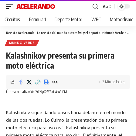
Aa
Cambiar
tamaño
Circuitos
Formula 1
Deporte Motor
WRC
Motociclismo
de
fuente
Revista Acelerando - La revista del mundo automóvil y el deporte.
>
Mundo Verde
>
Kalash
MUNDO VERDE
Kalashnikov presenta su primera
moto eléctrica
2 Min de lectura
Última actualización 2019/02/27 at 4:48 PM
Kalashnikov sigue dando pasos hacia delante en el mundo
de las dos ruedas. Lo último, la presentación de su primera
moto eléctrica para uso civil. Kalashnikov presenta su
primera moto eléctrica para uso civil. Definitivamente, el