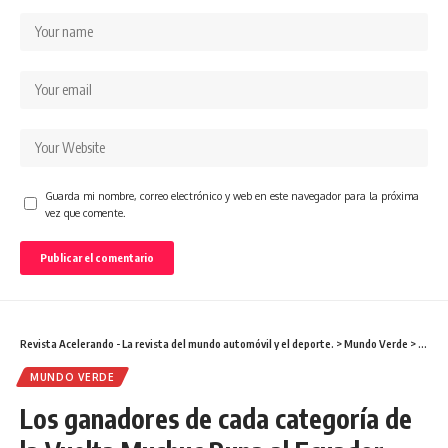
Guarda mi nombre, correo electrónico y web en este navegador para la próxima
vez que comente.
Revista Acelerando - La revista del mundo automóvil y el deporte.
>
Mundo Verde
>
Los ga
MUNDO VERDE
Los ganadores de cada categoría de