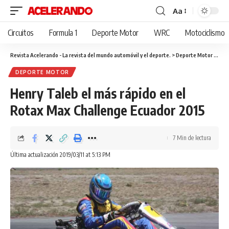
Aa
Cambiar
tamaño
Circuitos
Formula 1
Deporte Motor
WRC
Motociclismo
de
fuente
Revista Acelerando - La revista del mundo automóvil y el deporte.
>
Deporte Motor
>
Henr
DEPORTE MOTOR
Henry Taleb el más rápido en el
Rotax Max Challenge Ecuador 2015
7 Min de lectura
Última actualización 2019/03/11 at 5:13 PM