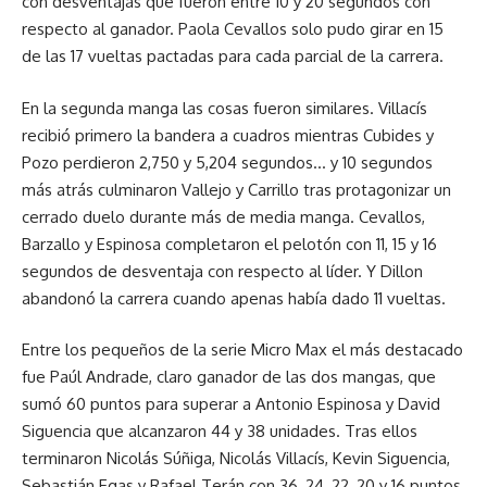
con desventajas que fueron entre 10 y 20 segundos con
respecto al ganador. Paola Cevallos solo pudo girar en 15
de las 17 vueltas pactadas para cada parcial de la carrera.
En la segunda manga las cosas fueron similares. Villacís
recibió primero la bandera a cuadros mientras Cubides y
Pozo perdieron 2,750 y 5,204 segundos… y 10 segundos
más atrás culminaron Vallejo y Carrillo tras protagonizar un
cerrado duelo durante más de media manga. Cevallos,
Barzallo y Espinosa completaron el pelotón con 11, 15 y 16
segundos de desventaja con respecto al líder. Y Dillon
abandonó la carrera cuando apenas había dado 11 vueltas.
Entre los pequeños de la serie Micro Max el más destacado
fue Paúl Andrade, claro ganador de las dos mangas, que
sumó 60 puntos para superar a Antonio Espinosa y David
Siguencia que alcanzaron 44 y 38 unidades. Tras ellos
terminaron Nicolás Súñiga, Nicolás Villacís, Kevin Siguencia,
Sebastián Egas y Rafael Terán con 36, 24, 22, 20 y 16 puntos.