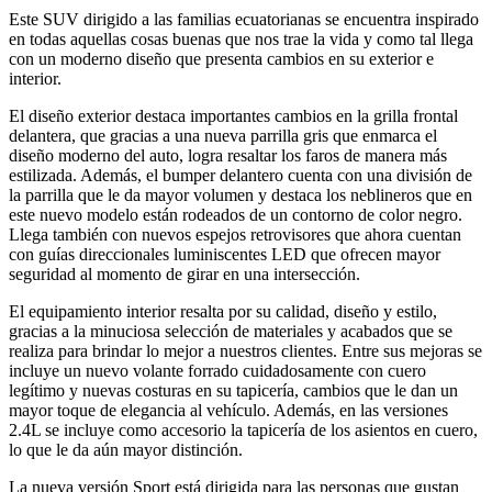
Este SUV dirigido a las familias ecuatorianas se encuentra inspirado
en todas aquellas cosas buenas que nos trae la vida y como tal llega
con un moderno diseño que presenta cambios en su exterior e
interior.
El diseño exterior destaca importantes cambios en la grilla frontal
delantera, que gracias a una nueva parrilla gris que enmarca el
diseño moderno del auto, logra resaltar los faros de manera más
estilizada. Además, el bumper delantero cuenta con una división de
la parrilla que le da mayor volumen y destaca los neblineros que en
este nuevo modelo están rodeados de un contorno de color negro.
Llega también con nuevos espejos retrovisores que ahora cuentan
con guías direccionales luminiscentes LED que ofrecen mayor
seguridad al momento de girar en una intersección.
El equipamiento interior resalta por su calidad, diseño y estilo,
gracias a la minuciosa selección de materiales y acabados que se
realiza para brindar lo mejor a nuestros clientes. Entre sus mejoras se
incluye un nuevo volante forrado cuidadosamente con cuero
legítimo y nuevas costuras en su tapicería, cambios que le dan un
mayor toque de elegancia al vehículo. Además, en las versiones
2.4L se incluye como accesorio la tapicería de los asientos en cuero,
lo que le da aún mayor distinción.
La nueva versión Sport está dirigida para las personas que gustan