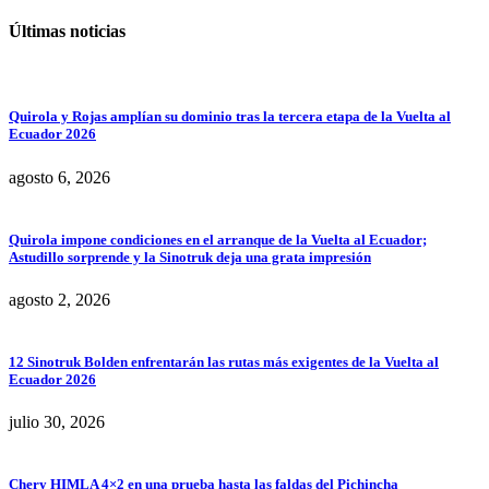
Últimas noticias
Quirola y Rojas amplían su dominio tras la tercera etapa de la Vuelta al
Ecuador 2026
agosto 6, 2026
Quirola impone condiciones en el arranque de la Vuelta al Ecuador;
Astudillo sorprende y la Sinotruk deja una grata impresión
agosto 2, 2026
12 Sinotruk Bolden enfrentarán las rutas más exigentes de la Vuelta al
Ecuador 2026
julio 30, 2026
Chery HIMLA 4×2 en una prueba hasta las faldas del Pichincha