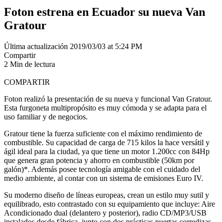
Foton estrena en Ecuador su nueva Van
Gratour
Última actualización 2019/03/03 at 5:24 PM
Compartir
2 Min de lectura
COMPARTIR
Foton realizó la presentación de su nueva y funcional Van Gratour.
Esta furgoneta multipropósito es muy cómoda y se adapta para el
uso familiar y de negocios.
Gratour tiene la fuerza suficiente con el máximo rendimiento de
combustible. Su capacidad de carga de 715 kilos la hace versátil y
ágil ideal para la ciudad, ya que tiene un motor 1.200cc con 84Hp
que genera gran potencia y ahorro en combustible (50km por
galón)*. Además posee tecnología amigable con el cuidado del
medio ambiente, al contar con un sistema de emisiones Euro IV.
Su moderno diseño de líneas europeas, crean un estilo muy sutil y
equilibrado, esto contrastado con su equipamiento que incluye: Aire
Acondicionado dual (delantero y posterior), radio CD/MP3/USB
instalados desde fábrica, junto con dos prácticas puertas corredizas